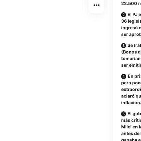
22.500 m
El PJ 
36 legisl
ingresó 
ser apro
Se tr
(Bonos d
tomarían
ser emiti
En pri
pero poco
extraordi
aclaró qu
inflación
El gob
más críti
Milei en 
antes de 
ganaba el