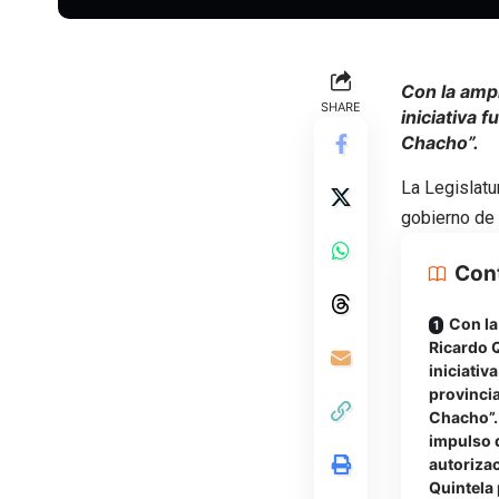
Con la ampl
SHARE
iniciativa 
Chacho”.
La Legislatu
gobierno de 
Con
Con la
Ricardo Q
iniciativ
provincia
Chacho”. 
impulso 
autorizac
Quintela