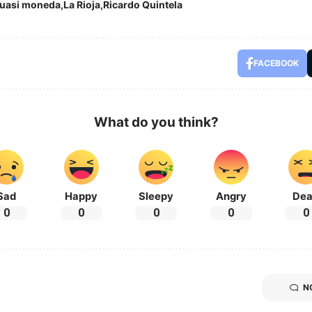
uasi moneda
La Rioja
Ricardo Quintela
FACEBOOK
What do you think?
Sad
Happy
Sleepy
Angry
De
0
0
0
0
0
N