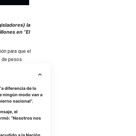
isladores) la
llones en “El
ión para que el
s de pesos.
a diferencia de lo
de ningún modo van a
bierno nacional”.
nsaje, el
irmó: “Nosotros nos
acudido a la Nación