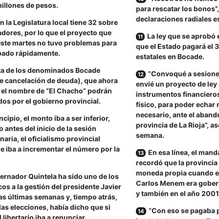
illones de pesos.
para rescatar los bonos”,
declaraciones radiales e
en la Legislatura local tiene 32 sobre
adores, por lo que el proyecto que
La ley que se aprobó 
este martes no tuvo problemas para
que el Estado pagará el 
bado rápidamente.
estatales en Bocade.
ata de los denominados Bocade
“Convoqué a sesiones
e cancelación de deuda), que ahora
envié un proyecto de ley
 el nombre de “El Chacho” podrán
instrumentos financieros,
dos por el gobierno provincial.
físico, para poder echar
necesario, ante el aband
ncipio, el monto iba a ser inferior,
provincia de La Rioja”, a
 antes del inicio de la sesión
semana.
naria, el oficialismo provincial
e iba a incrementar el número por la
En esa línea, el mand
.
recordó que la provincia
moneda propia cuando el
ernador Quintela ha sido uno de los
Carlos Menem era gobern
cos a la gestión del presidente Javier
y también en el año 2001
las últimas semanas y, tiempo atrás,
las elecciones, había dicho que si
“Con eso se pagaba p
 libertario iba a renunciar.