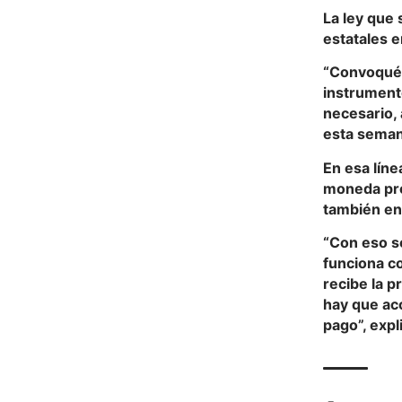
La ley que 
estatales 
“Convoqué 
instrumento
necesario, 
esta seman
En esa líne
moneda pro
también en
“Con eso se
funciona c
recibe la p
hay que ac
pago”, expl