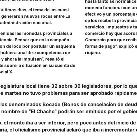
hasta tanto se normalice 
moneda funciona con un
 últimos días, el tema de las cuasi
efectivo y un porcentaje
generaron nuevos roces entre La
se los recibe la provincia
a administración nacional.
servicios, impuestos y ta
enidas las monedas provinciales a
comercio hay que acorda
tencia. Pensar que en la campaña
Comercio para que reci
ron de loco por postular un esquema
forma de pago”, explicó 
 hubiera una libre competencia de
riojano.
 ahora la impulsan”, resaltó el
e sobre la situación en su cuenta de
cial X.
 Legislatura local tiene 32 sobre 36 legisladores, por lo q
te martes no tuvo problemas para ser aprobado rápidame
e los denominados Bocade (Bonos de cancelación de deud
 nombre de “El Chacho” podrán ser emitidos por el gobier
o, el monto iba a ser inferior, pero poco antes del inicio de
ria, el oficialismo provincial aclaró que iba a incrementar