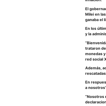
El gobernad
Milei en la
ganaba el l
En los últi
y la admini
“Bienvenid
trataron d
monedas y a
red social 
Además, adv
rescatadas 
En respues
a nosotros”
“Nosotros n
declaracion