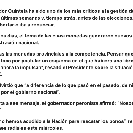
or Quintela ha sido uno de los más críticos a la gestión d
s últimas semanas y, tiempo atrás, antes de las elecciones,
ibertario iba a renunciar.
mos días, el tema de las cuasi monedas generaron nuevos 
stración nacional.
as las monedas provinciales a la competencia. Pensar qu
e loco por postular un esquema en el que hubiera una lib
hora la impulsan”, resaltó el Presidente sobre la situaci
X.
irtió que “a diferencia de lo que pasó en el pasado, de 
por el gobierno nacional”.
ta a ese mensaje, el gobernador peronista afirmó: “Nos
.
o hemos acudido a la Nación para rescatar los bonos”, re
es radiales este miércoles.