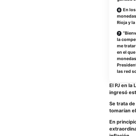
En los
monedas 
Rioja y l
“Bienv
la compe
me trata
en el que
monedas y
President
las red so
El PJ en la
ingresó es
Se trata d
tomarían el
En principi
extraordina
inflación.