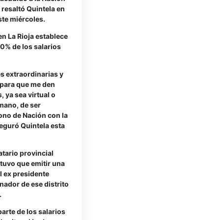
 resaltó Quintela en
ste miércoles.
en La Rioja establece
30% de los salarios
 extraordinarias y
 para que me den
 ya sea virtual o
 mano, de ser
ono de Nación con la
seguró Quintela esta
atario provincial
 tuvo que emitir una
 ex presidente
ador de ese distrito
.
arte de los salarios