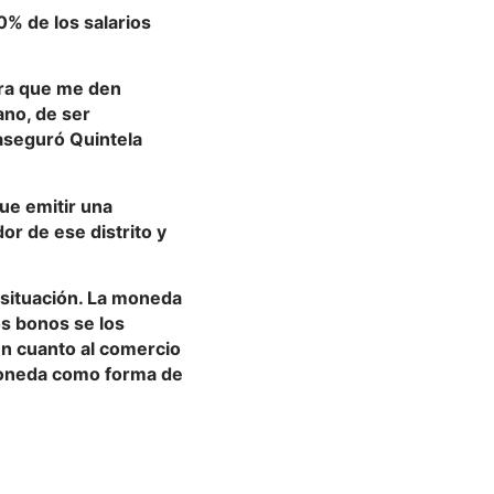
0% de los salarios
ara que me den
ano, de ser
 aseguró Quintela
que emitir una
r de ese distrito y
 situación. La moneda
os bonos se los
 En cuanto al comercio
moneda como forma de