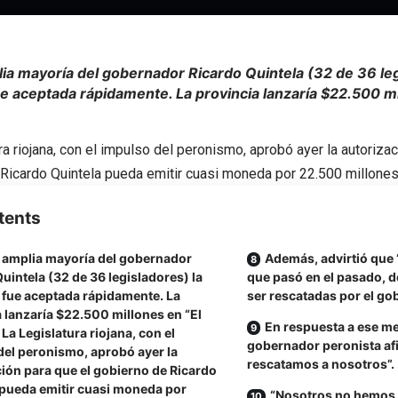
ia mayoría del gobernador Ricardo Quintela (32 de 36 leg
fue aceptada rápidamente. La provincia lanzaría $22.500 mi
ra riojana, con el impulso del peronismo, aprobó ayer la autorizac
Ricardo Quintela pueda emitir cuasi moneda por 22.500 millone
tents
 amplia mayoría del gobernador
Además, advirtió que “
uintela (32 de 36 legisladores) la
que pasó en el pasado, 
a fue aceptada rápidamente. La
ser rescatadas por el go
 lanzaría $22.500 millones en “El
En respuesta a ese me
La Legislatura riojana, con el
gobernador peronista af
del peronismo, aprobó ayer la
rescatamos a nosotros”.
ión para que el gobierno de Ricardo
 pueda emitir cuasi moneda por
“Nosotros no hemos 