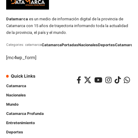
Datamarca
es un medio de información digital de la provincia de
Catamarca con 15 años de trayectoria informando toda la actualidad
de la provincia, el país y el mundo.
Catamarca
Portadas
Nacionales
Deportes
Catamarca
C
Categories: catamarca
[mc4wp_form]
Quick Links
Catamarca
Nacionales
Mundo
Catamarca Profunda
Entretenimiento
Deportes