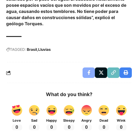
posee espacios vacíos que son movidos por el exceso de
agua, causando estos temblores. No tiene poder para
causar daños en construcciones sólidas”, explicó el
geólogo Torques.
TAGGED:
Brasil
Lluvias
What do you think?
Love
Sad
Happy
Sleepy
Angry
Dead
Wink
0
0
0
0
0
0
0