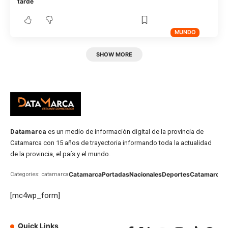
tarde
MUNDO
SHOW MORE
Datamarca
es un medio de información digital de la provincia de
Catamarca con 15 años de trayectoria informando toda la actualidad
de la provincia, el país y el mundo.
Catamarca
Portadas
Nacionales
Deportes
Catamarca
C
Categories: catamarca
[mc4wp_form]
Quick Links