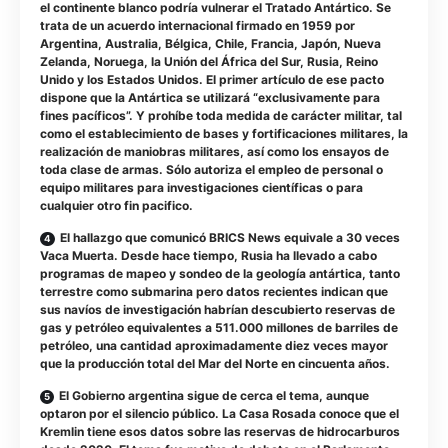
el continente blanco podría vulnerar el Tratado Antártico. Se
trata de un acuerdo internacional firmado en 1959 por
Argentina, Australia, Bélgica, Chile, Francia, Japón, Nueva
Zelanda, Noruega, la Unión del África del Sur, Rusia, Reino
Unido y los Estados Unidos. El primer artículo de ese pacto
dispone que la Antártica se utilizará “exclusivamente para
fines pacíficos”. Y prohíbe toda medida de carácter militar, tal
como el establecimiento de bases y fortificaciones militares, la
realización de maniobras militares, así como los ensayos de
toda clase de armas. Sólo autoriza el empleo de personal o
equipo militares para investigaciones científicas o para
cualquier otro fin pacifico.
El hallazgo que comunicó BRICS News equivale a 30 veces
Vaca Muerta. Desde hace tiempo, Rusia ha llevado a cabo
programas de mapeo y sondeo de la geología antártica, tanto
terrestre como submarina pero datos recientes indican que
sus navíos de investigación habrían descubierto reservas de
gas y petróleo equivalentes a 511.000 millones de barriles de
petróleo, una cantidad aproximadamente diez veces mayor
que la producción total del Mar del Norte en cincuenta años.
El Gobierno argentina sigue de cerca el tema, aunque
optaron por el silencio público. La Casa Rosada conoce que el
Kremlin tiene esos datos sobre las reservas de hidrocarburos