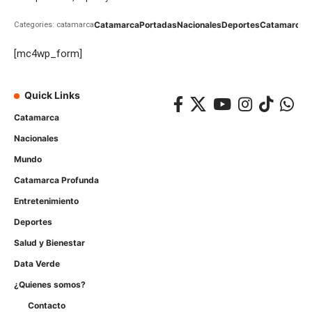
Catamarca
Portadas
Nacionales
Deportes
Catamarca
C
Categories: catamarca
[mc4wp_form]
Quick Links
Catamarca
Nacionales
Mundo
Catamarca Profunda
Entretenimiento
Deportes
Salud y Bienestar
Data Verde
¿Quienes somos?
Contacto