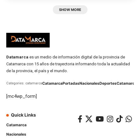
SHOW MORE
Datamarca
es un medio de información digital de la provincia de
Catamarca con 15 años de trayectoria informando toda la actualidad
de la provincia, el país y el mundo.
Catamarca
Portadas
Nacionales
Deportes
Catamarca
C
Categories: catamarca
[mc4wp_form]
Quick Links
Catamarca
Nacionales