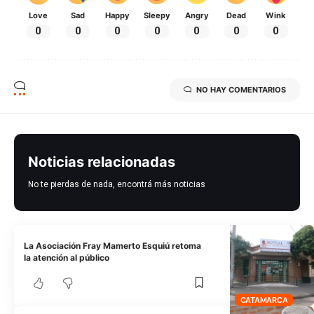
Love
Sad
Happy
Sleepy
Angry
Dead
Wink
0
0
0
0
0
0
0
NO HAY COMENTARIOS
Noticias relacionadas
No te pierdas de nada, encontrá más noticias
La Asociación Fray Mamerto Esquiú retoma
la atención al público
CATAMARCA