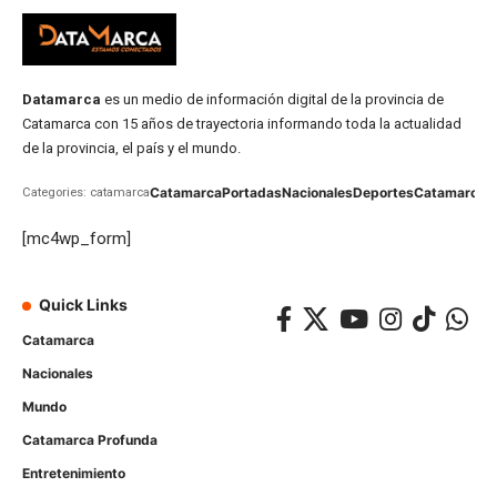
Datamarca
es un medio de información digital de la provincia de
Catamarca con 15 años de trayectoria informando toda la actualidad
de la provincia, el país y el mundo.
Catamarca
Portadas
Nacionales
Deportes
Catamarca
C
Categories: catamarca
[mc4wp_form]
Quick Links
Catamarca
Nacionales
Mundo
Catamarca Profunda
Entretenimiento