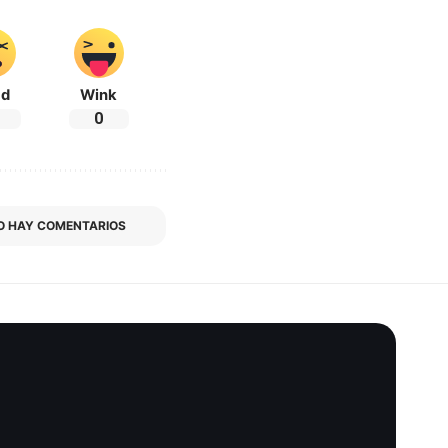
ad
Wink
0
O HAY COMENTARIOS