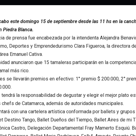
 cabo este domingo 15 de septiembre desde las 11 hs en la canc
n Piedra Blanca.
ia de prensa fue encabezada por la intendenta Alejandra Benavid
ismo, Deportes y Emprendedurismo Clara Figueroa, la directora d
 área Emanuel Cativa.
nidad anunciaron que 15 tamaleras participarán en la competenci
amal más rico.
s se llevarán premios en efectivo: 1° premio $ 200.000, 2° pre
0.000.
e tendrá la responsabilidad de degustar y elegir el mejor plato e
s chefs de Catamarca, además de autoridades municipales.
ntará con una cartelera artística conformada por ballets y grupos
et Destino Tango, Ballet Dueños del Tiempo, Ballet Aires de mi T
ónica Castro, Delegación Departamental Fray Mamerto Esquiú. Ba