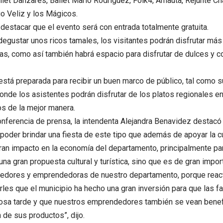
allet Danzares, Ballet Mario Rodríguez, Folk4, Amauta, Rejunte
o Veliz y los Mágicos.
 destacar que el evento será con entrada totalmente gratuita.
gustar unos ricos tamales, los visitantes podrán disfrutar má
s, como así también habrá espacio para disfrutar de dulces y con
 está preparada para recibir un buen marco de público, tal como 
donde los asistentes podrán disfrutar de los platos regionales
los de la mejor manera.
onferencia de prensa, la intendenta Alejandra Benavidez destacó 
 poder brindar una fiesta de este tipo que además de apoyar la cu
ran impacto en la economía del departamento, principalmente p
una gran propuesta cultural y turística, sino que es de gran impo
edores y emprendedoras de nuestro departamento, porque react
rles que el municipio ha hecho una gran inversión para que las fa
osa tarde y que nuestros emprendedores también se vean benefi
 de sus productos”, dijo.