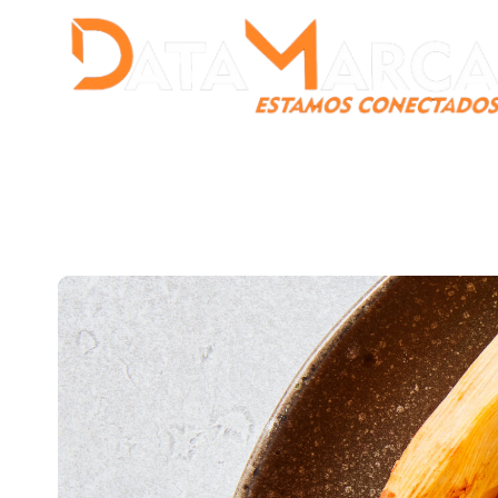
Catamarca
Nacionales
Mundo
Catamarca Pr
¿Quienes somos?