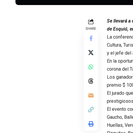
Se llevará a
de Esquiú, e
SHARE
La conferenc
Cultura, Tur
y el jefe del
En la oportu
corona del T
Los ganadore
premio $ 10
El jurado qu
prestigioso
El evento co
Gaucho, Ball
Huellas, Ver