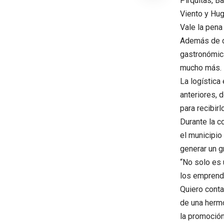
Pirquitas, B
Viento y Hug
Vale la pena
Además de de
gastronómica
mucho más.
La logística
anteriores, 
para recibir
Durante la c
el municipio
generar un g
“No solo es 
los emprend
Quiero conta
de una herm
la promoción