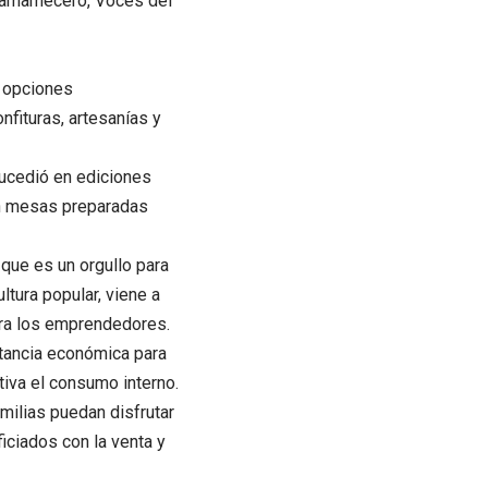
 Chamamecero, Voces del
s opciones
fituras, artesanías y
sucedió en ediciones
 en mesas preparadas
que es un orgullo para
ltura popular, viene a
ara los emprendedores.
rtancia económica para
iva el consumo interno.
milias puedan disfrutar
ciados con la venta y