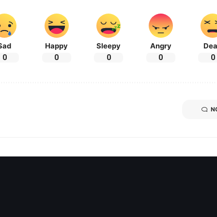
Sad
Happy
Sleepy
Angry
De
0
0
0
0
0
N