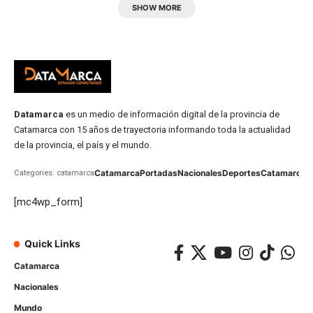
SHOW MORE
Datamarca
es un medio de información digital de la provincia de
Catamarca con 15 años de trayectoria informando toda la actualidad
de la provincia, el país y el mundo.
Catamarca
Portadas
Nacionales
Deportes
Catamarca
C
Categories: catamarca
[mc4wp_form]
Quick Links
Catamarca
Nacionales
Mundo