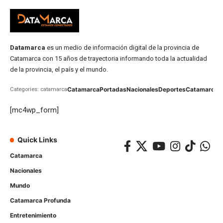
Datamarca
es un medio de información digital de la provincia de
Catamarca con 15 años de trayectoria informando toda la actualidad
de la provincia, el país y el mundo.
Catamarca
Portadas
Nacionales
Deportes
Catamarca
C
Categories: catamarca
[mc4wp_form]
Quick Links
Catamarca
Nacionales
Mundo
Catamarca Profunda
Entretenimiento