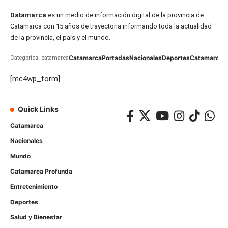
Datamarca
es un medio de información digital de la provincia de
Catamarca con 15 años de trayectoria informando toda la actualidad
de la provincia, el país y el mundo.
Catamarca
Portadas
Nacionales
Deportes
Catamarca
C
Categories: catamarca
[mc4wp_form]
Quick Links
Catamarca
Nacionales
Mundo
Catamarca Profunda
Entretenimiento
Deportes
Salud y Bienestar