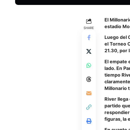
El Millonar
estadio Mo
SHARE
Luego del 0
el Torneo C
21.30, por 
El empate e
lado. En Pa
tiempo Riv
claramente
Millonario 
River llega
partido que
respondiero
figuras, la
En cuanto a