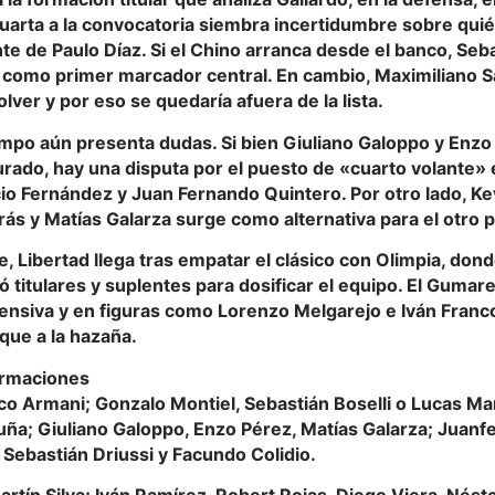
uarta a la convocatoria siembra incertidumbre sobre quié
 de Paulo Díaz. Si el Chino arranca desde el banco, Seba
como primer marcador central. En cambio, Maximiliano Sa
volver y por eso se quedaría afuera de la lista.
mpo aún presenta dudas. Si bien Giuliano Galoppo y Enzo
rado, hay una disputa por el puesto de «cuarto volante» 
cio Fernández y Juan Fernando Quintero. Por otro lado, K
rás y Matías Galarza surge como alternativa para el otro pe
e, Libertad llega tras empatar el clásico con Olimpia, dond
ó titulares y suplentes para dosificar el equipo. El Gumar
fensiva y en figuras como Lorenzo Melgarejo e Iván Franc
que a la hazaña.
ormaciones
co Armani; Gonzalo Montiel, Sebastián Boselli o Lucas Ma
ña; Giuliano Galoppo, Enzo Pérez, Matías Galarza; Juanfe
Sebastián Driussi y Facundo Colidio.
artín Silva; Iván Ramírez, Robert Rojas, Diego Viera, Nés