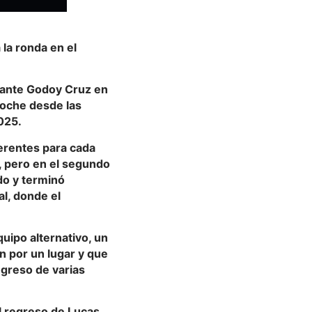
 la ronda en el
2 ante Godoy Cruz en
noche desde las
2025.
ferentes para cada
n, pero en el segundo
do y terminó
l, donde el
uipo alternativo, un
n por un lugar y que
egreso de varias
el regreso de Lucas