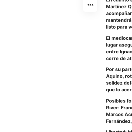
Martínez Q
acompañante
mantendrá 
listo para 
El medioca
lugar asegu
entre Igna
corre de at
Por su part
Aquino, rot
solidez de
que lo acer
Posibles f
River: Fran
Marcos Acu
Fernández, 
Libertad: M