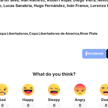
 Lucas Sanabria, Hugo Fernández, Iván Franco, Lorenzo 
opa Libertadores
Copa Libertadores de America
River Plate
FACEBOOK
What do you think?
Sad
Happy
Sleepy
Angry
De
0
0
0
0
0