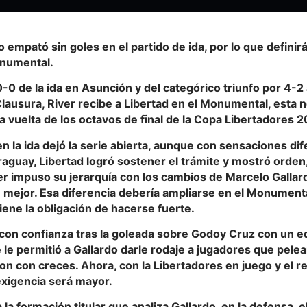
io empató sin goles en el partido de ida, por lo que definirá
numental.
-0 de la ida en Asunción y del categórico triunfo por 4-
lausura, River recibe a Libertad en el Monumental, esta 
la vuelta de los octavos de final de la Copa Libertadores 
n la ida dejó la serie abierta, aunque con sensaciones di
raguay, Libertad logró sostener el trámite y mostró orde
er impuso su jerarquía con los cambios de Marcelo Gallar
 mejor. Esa diferencia debería ampliarse en el Monumenta
tiene la obligación de hacerse fuerte.
 con confianza tras la goleada sobre Godoy Cruz con un eq
 le permitió a Gallardo darle rodaje a jugadores que pelea
n con creces. Ahora, con la Libertadores en juego y el r
 exigencia será mayor.
 la formación titular que analiza Gallardo, en la defensa, 