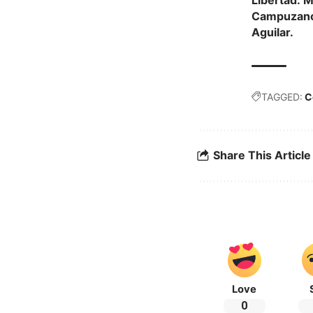
Campuzano,
Aguilar.
TAGGED:
C
Share This Article
Love
0