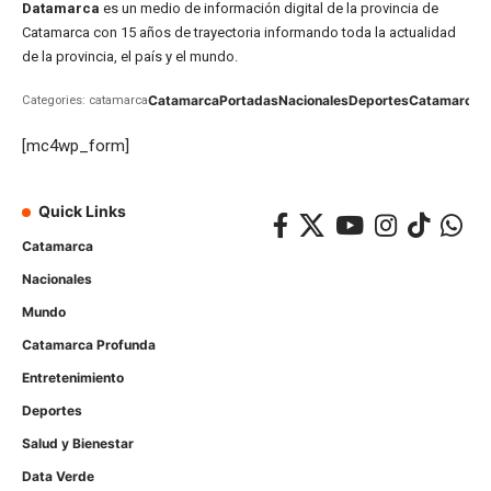
Datamarca
es un medio de información digital de la provincia de
Catamarca con 15 años de trayectoria informando toda la actualidad
de la provincia, el país y el mundo.
Catamarca
Portadas
Nacionales
Deportes
Catamarca
C
Categories: catamarca
[mc4wp_form]
Quick Links
Catamarca
Nacionales
Mundo
Catamarca Profunda
Entretenimiento
Deportes
Salud y Bienestar
Data Verde