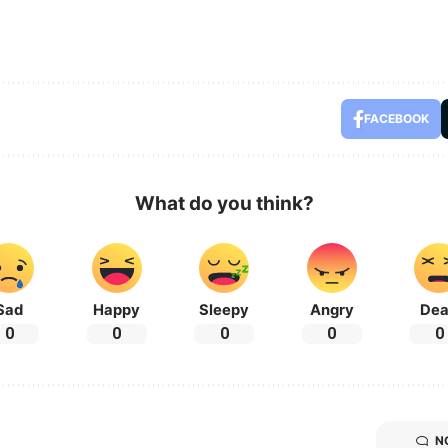
FACEBOOK
What do you think?
Sad
Happy
Sleepy
Angry
De
0
0
0
0
0
N