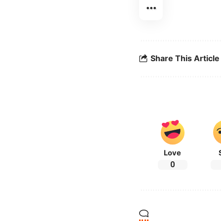
Share This Article
Love
0