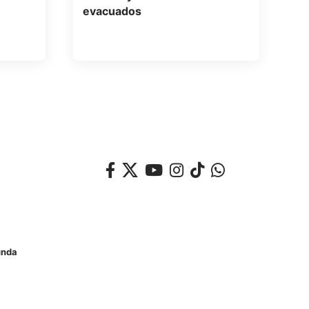
evacuados
unda