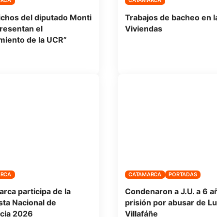
ARCA
CATAMARCA
ichos del diputado Monti
Trabajos de bacheo en l
resentan el
Viviendas
iento de la UCR”
ARCA
CATAMARCA
PORTADAS
rca participa de la
Condenaron a J.U. a 6 a
ta Nacional de
prisión por abusar de L
cia 2026
Villafáñe