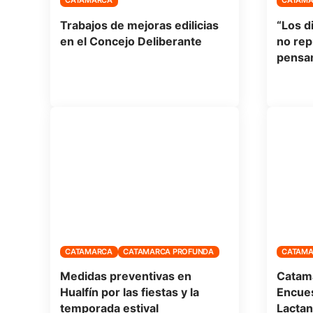
CATAMARCA
CATAM
Trabajos de mejoras edilicias
“Los d
en el Concejo Deliberante
no rep
pensam
CATAMARCA
CATAMARCA PROFUNDA
CATAM
Medidas preventivas en
Catama
Hualfín por las fiestas y la
Encues
temporada estival
Lactan