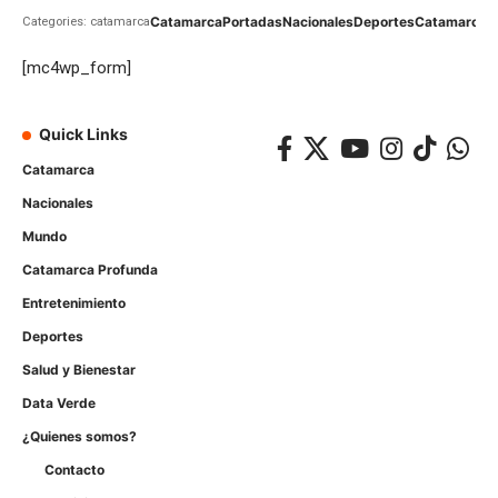
Catamarca
Portadas
Nacionales
Deportes
Catamarca
C
Categories: catamarca
[mc4wp_form]
Quick Links
Catamarca
Nacionales
Mundo
Catamarca Profunda
Entretenimiento
Deportes
Salud y Bienestar
Data Verde
¿Quienes somos?
Contacto