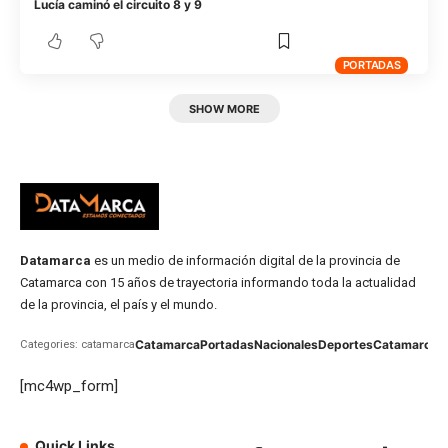
Lucía caminó el circuito 8 y 9
PORTADAS
SHOW MORE
Datamarca
es un medio de información digital de la provincia de
Catamarca con 15 años de trayectoria informando toda la actualidad
de la provincia, el país y el mundo.
Catamarca
Portadas
Nacionales
Deportes
Catamarca
C
Categories: catamarca
[mc4wp_form]
Quick Links