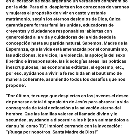
en el corazón de cada argentino un verdadero compromiso
por la vida. Para ello, despierta en los corazones de varones
y mujeres el propósito de vivir en casto y estable
matrimonio, según los eternos designios de Dios, única
garantía para formar familias unidas, educadoras de
creyentes y ciudadanos responsables; abiertas con
generosidad a la vida y cuidadoras de la vida desde la
concepción hasta su partida natural. Sabemos, Madre de la
Esperanza, que la vida está amenazada por el consumismo,
las adicciones, los vicios, la violencia, la apología del sexo
libertino e irresponsable, las ideologías ateas, las políticas
inescrupulosas, las economías exitistas, el egoísmo, etc.,
por eso, ayúdanos a vivir la fe recibida en el bautismo de
manera coherente, asumiendo todos los desafíos que nos
propone”.
“Por último, te ruego que despiertes en los jóvenes el deseo
de ponerse a total disposición de Jesús para abrazar la vida
consagrada de total dedicación a la salvación eterna del
hombre. Que las familias valoren el llamado divino y lo
secunden, ayudando a discernir a los hijos y animándolos a
dar su ‘sí’ como Tú”, imploró cerrando con la invocación:
“¡Ruega por nosotros, Santa Madre de Dios!”.