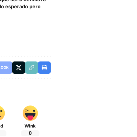
 lo esperado pero
BOOK
ad
Wink
0