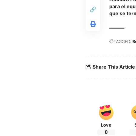
para el equ
que se term
TAGGED:
B
Share This Article
Love
0