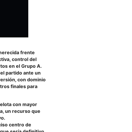
merecida frente
iva, control del
ntos en el Grupo A.
el partido ante un
versión, con dominio
tros finales para
pelota con mayor
da, un recurso que
vo.
ciso centro de
que sería definitivo