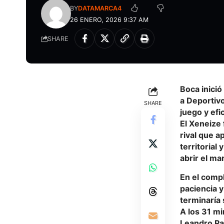
BY
DATAMARCA4
26 ENERO, 2026 9:37 AM
SHARE
Boca
inició
a
Deportivo
SHARE
juego y efi
El Xeneize
rival que a
territorial
abrir el ma
En el comp
paciencia y
terminaría 
A los 31 mi
Leandro Par