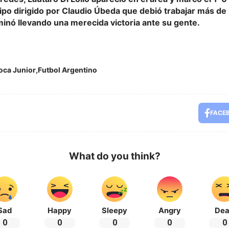
ipo dirigido por Claudio Úbeda que debió trabajar más de
inó llevando una merecida victoria ante su gente.
oca Junior
Futbol Argentino
FACE
What do you think?
Sad
Happy
Sleepy
Angry
De
0
0
0
0
0