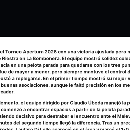
 el
Torneo Apertura 2026
con una victoria ajustada pero 
 Riestra
en La Bombonera. El equipo mostró solidez colect
cacia en una pelota parada para quedarse con los tres pu
 fue de mayor a menor, pero siempre mantuvo el control d
postó a replegarse. En el primer tiempo mostró su mejor 
 y buenas asociaciones, aunque le faltó precisión en los me
rcador.
lemento, el equipo dirigido por Claudio Úbeda manejó la 
 comenzó a encontrar espacios a partir de la pelota para
siendo decisivo para destrabar el encuentro ante el Male
nutos del segundo tiempo llegó la diferencia. Tras un pre
edes, Lautaro Di Lollo apareció en el área y marcó el 1-0 