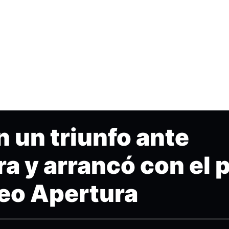
 un triunfo ante
a y arrancó con el p
neo Apertura