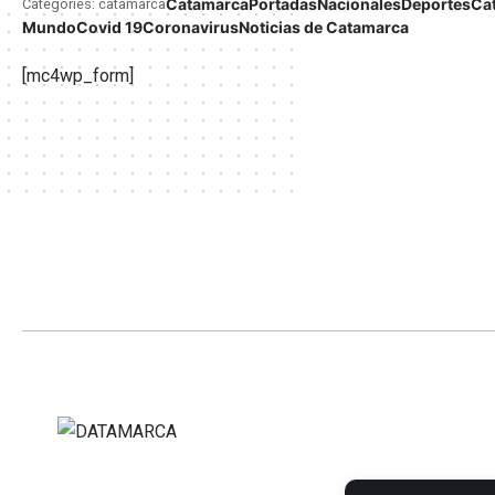
Catamarca
Portadas
Nacionales
Deportes
Ca
Categories: catamarca
Mundo
Covid 19
Coronavirus
Noticias de Catamarca
[mc4wp_form]