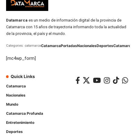
Datamarca
es un medio de información digital de la provincia de
Catamarca con 15 años de trayectoria informando toda la actualidad
de la provincia, el país y el mundo.
Catamarca
Portadas
Nacionales
Deportes
Catamarca
C
Categories: catamarca
[mc4wp_form]
Quick Links
Catamarca
Nacionales
Mundo
Catamarca Profunda
Entretenimiento
Deportes