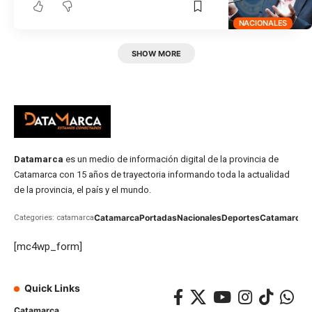
NACIONALES
SHOW MORE
Datamarca
es un medio de información digital de la provincia de
Catamarca con 15 años de trayectoria informando toda la actualidad
de la provincia, el país y el mundo.
Catamarca
Portadas
Nacionales
Deportes
Catamarca
C
Categories: catamarca
[mc4wp_form]
Quick Links
Catamarca