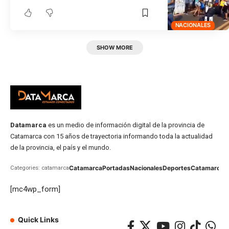
NACIONALES
SHOW MORE
Datamarca
es un medio de información digital de la provincia de
Catamarca con 15 años de trayectoria informando toda la actualidad
de la provincia, el país y el mundo.
Catamarca
Portadas
Nacionales
Deportes
Catamarca
C
Categories: catamarca
[mc4wp_form]
Quick Links