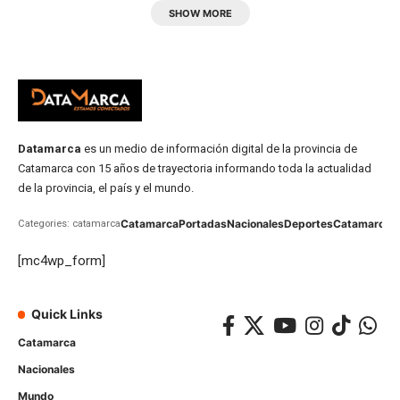
SHOW MORE
Datamarca
es un medio de información digital de la provincia de
Catamarca con 15 años de trayectoria informando toda la actualidad
de la provincia, el país y el mundo.
Catamarca
Portadas
Nacionales
Deportes
Catamarca
C
Categories: catamarca
[mc4wp_form]
Quick Links
Catamarca
Nacionales
Mundo