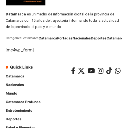
Datamarca
es un medio de información digital de la provincia de
Catamarca con 15 años de trayectoria informando toda la actualidad
de la provincia, el país y el mundo.
Catamarca
Portadas
Nacionales
Deportes
Catamarca
C
Categories: catamarca
[mc4wp_form]
Quick Links
Catamarca
Nacionales
Mundo
Catamarca Profunda
Entretenimiento
Deportes
Salud y Bienestar