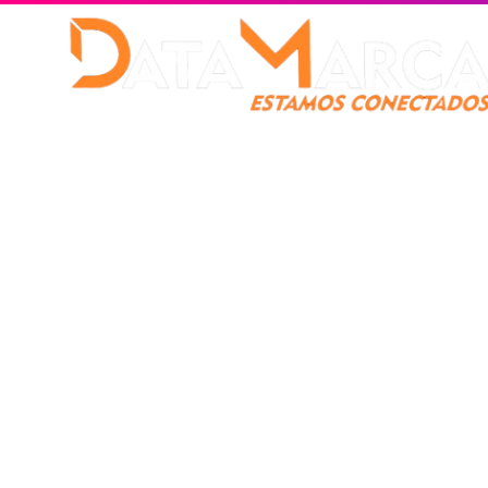
Catamarca
Nacionales
Mundo
Catamarca Pr
¿Quienes somos?