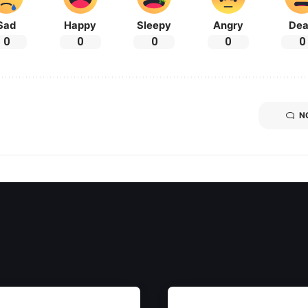
Sad
Happy
Sleepy
Angry
De
0
0
0
0
0
N