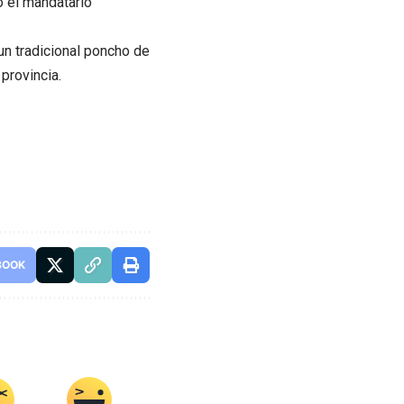
ó el mandatario
un tradicional poncho de
provincia.
BOOK