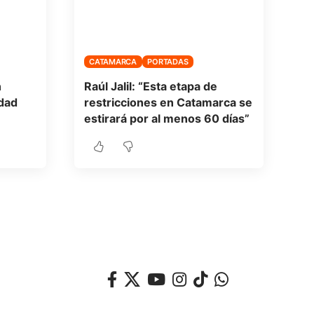
CATAMARCA
PORTADAS
n
Raúl Jalil: “Esta etapa de
dad
restricciones en Catamarca se
estirará por al menos 60 días”