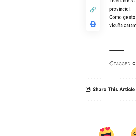
insertamos a
provincial.
Como gesto i
vicuña catam
TAGGED:
C
Share This Article