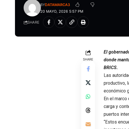
BY
DATAMARCA3
20 MAYO, 2026 5:57 PM
SHARE
El gobernado
donde mantuv
SHARE
BRICS.
Las autorida
productivo, 
económico g
En el marco 
carga y cont
puertos inte
“Estos encu