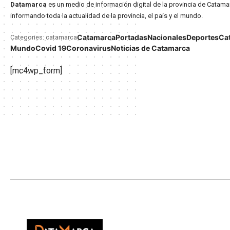
Datamarca
es un medio de información digital de la provincia de Catama
informando toda la actualidad de la provincia, el país y el mundo.
Catamarca
Portadas
Nacionales
Deportes
Ca
Categories: catamarca
Mundo
Covid 19
Coronavirus
Noticias de Catamarca
[mc4wp_form]