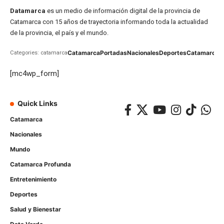
Datamarca
es un medio de información digital de la provincia de
Catamarca con 15 años de trayectoria informando toda la actualidad
de la provincia, el país y el mundo.
Catamarca
Portadas
Nacionales
Deportes
Catamarca
C
Categories: catamarca
[mc4wp_form]
Quick Links
Catamarca
Nacionales
Mundo
Catamarca Profunda
Entretenimiento
Deportes
Salud y Bienestar