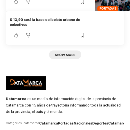
PORTADAS
$ 13,90 será la base del boleto urbano de
colectivos
SHOW MORE
Datamarca
es un medio de información digital de la provincia de
Catamarca con 15 años de trayectoria informando toda la actualidad
de la provincia, el país y el mundo.
Catamarca
Portadas
Nacionales
Deportes
Catamarca
C
Categories: catamarca