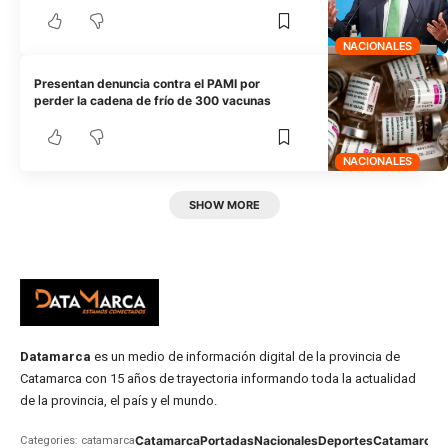
NACIONALES
Presentan denuncia contra el PAMI por
perder la cadena de frío de 300 vacunas
NACIONALES
SHOW MORE
Datamarca
es un medio de información digital de la provincia de
Catamarca con 15 años de trayectoria informando toda la actualidad
de la provincia, el país y el mundo.
Catamarca
Portadas
Nacionales
Deportes
Catamarca
C
Categories: catamarca