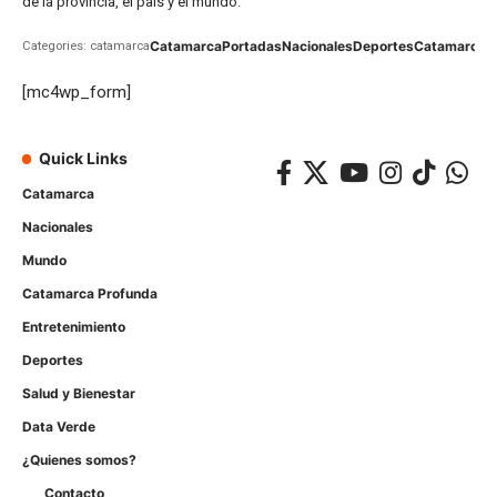
de la provincia, el país y el mundo.
Catamarca
Portadas
Nacionales
Deportes
Catamarca
C
Categories: catamarca
[mc4wp_form]
Quick Links
Catamarca
Nacionales
Mundo
Catamarca Profunda
Entretenimiento
Deportes
Salud y Bienestar
Data Verde
¿Quienes somos?
Contacto