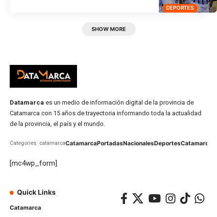
DEPORTES
SHOW MORE
Datamarca
es un medio de información digital de la provincia de
Catamarca con 15 años de trayectoria informando toda la actualidad
de la provincia, el país y el mundo.
Catamarca
Portadas
Nacionales
Deportes
Catamarca
C
Categories: catamarca
[mc4wp_form]
Quick Links
Catamarca