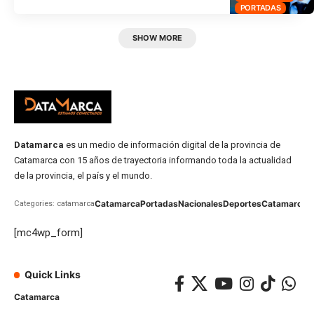
PORTADAS
SHOW MORE
Datamarca
es un medio de información digital de la provincia de
Catamarca con 15 años de trayectoria informando toda la actualidad
de la provincia, el país y el mundo.
Catamarca
Portadas
Nacionales
Deportes
Catamarca
C
Categories: catamarca
[mc4wp_form]
Quick Links
Catamarca