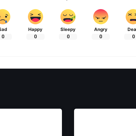
Sad
Happy
Sleepy
Angry
De
0
0
0
0
0