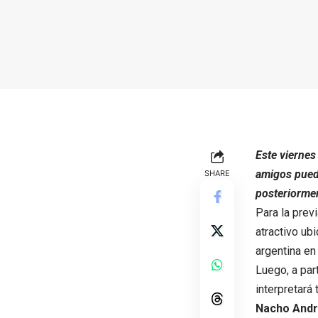
Este viernes
amigos pueda
SHARE
posteriormen
Para la prev
atractivo ub
argentina en
Luego, a par
interpretará
Nacho And