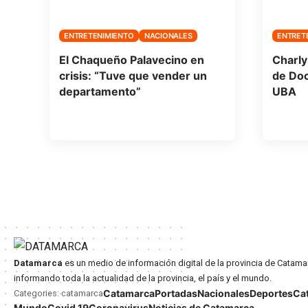
ENTRETENIMIENTO
NACIONALES
ENTRET
El Chaqueño Palavecino en
Charly 
crisis: “Tuve que vender un
de Doc
departamento”
UBA
Datamarca
es un medio de información digital de la provincia de Catama
informando toda la actualidad de la provincia, el país y el mundo.
Catamarca
Portadas
Nacionales
Deportes
Ca
Categories: catamarca
Mundo
Covid 19
Coronavirus
Noticias de Catamarca