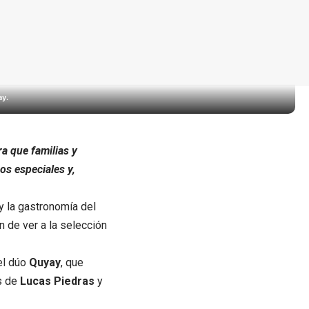
y.
ra que familias y
os especiales y,
y la gastronomía del
n de ver a la selección
del dúo
Quyay
, que
os de
Lucas Piedras
y