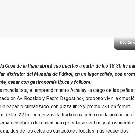
Dúo Quya
 la Casa de la Puna abrirá sus puertas a partir de las 18.30 hs pa
n disfrutar del Mundial de Fútbol, en un lugar cálido, con prom
te, cenar con gastronomía típica y folklore.
ia mundialista, el emprendimiento Achalay -a cargo de las peñas 
icado en Av. Recalde y Padre Dagostino-, propone vivir la emoció
 un espacio climatizado, con pizza libre y promo 2×1 en fernet.
tir de las 22 hs. comenzará la tradicional peña con la actuación 
 temas célebres del cancionero popular argentino y otros inédit
rada
, dos de los actuales cantautores locales más requeridos.