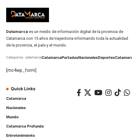
Datamarca
es un medio de información digital de la provincia de
Catamarca con 15 años de trayectoria informando toda la actualidad
de la provincia, el país y el mundo.
Catamarca
Portadas
Nacionales
Deportes
Catamarca
C
Categories: catamarca
[mc4wp_form]
Quick Links
Catamarca
Nacionales
Mundo
Catamarca Profunda
Entretenimiento