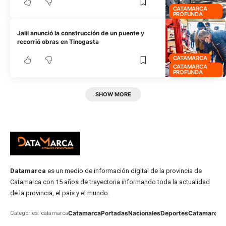
CATAMARCA
PROFUNDA
Jalil anunció la construcción de un puente y
recorrió obras en Tinogasta
CATAMARCA
CATAMARCA
PROFUNDA
SHOW MORE
Datamarca
es un medio de información digital de la provincia de
Catamarca con 15 años de trayectoria informando toda la actualidad
de la provincia, el país y el mundo.
Catamarca
Portadas
Nacionales
Deportes
Catamarca
C
Categories: catamarca