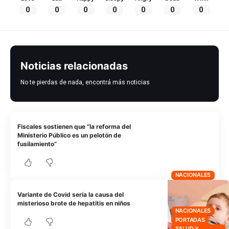
0
0
0
0
0
0
0
Noticias relacionadas
No te pierdas de nada, encontrá más noticias
Fiscales sostienen que “la reforma del
Ministerio Público es un pelotón de
fusilamiento”
NACIONALES
Variante de Covid sería la causa del
misterioso brote de hepatitis en niños
NACIONALES
PORTADAS
SALUD Y