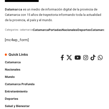
Datamarca
es un medio de información digital de la provincia de
Catamarca con 15 años de trayectoria informando toda la actualidad
de la provincia, el país y el mundo.
Catamarca
Portadas
Nacionales
Deportes
Catamarca
C
Categories: catamarca
[mc4wp_form]
Quick Links
Catamarca
Nacionales
Mundo
Catamarca Profunda
Entretenimiento
Deportes
Salud y Bienestar