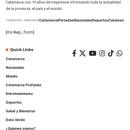
Catamarca con 15 años de trayectoria informando toda la actualidad
de la provincia, el país y el mundo.
Catamarca
Portadas
Nacionales
Deportes
Catamarca
C
Categories: catamarca
[mc4wp_form]
Quick Links
Catamarca
Nacionales
Mundo
Catamarca Profunda
Entretenimiento
Deportes
Salud y Bienestar
Data Verde
¿Quienes somos?