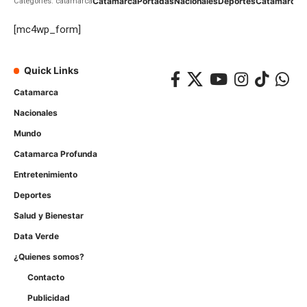
Catamarca
Portadas
Nacionales
Deportes
Catamarca
C
Categories: catamarca
[mc4wp_form]
Quick Links
Catamarca
Nacionales
Mundo
Catamarca Profunda
Entretenimiento
Deportes
Salud y Bienestar
Data Verde
¿Quienes somos?
Contacto
Publicidad