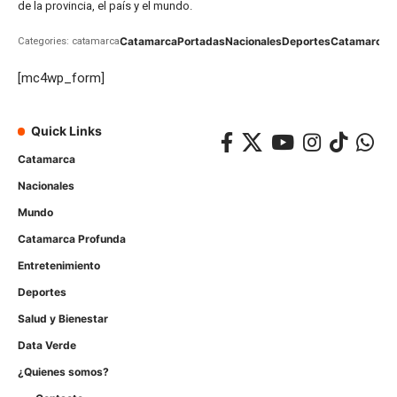
de la provincia, el país y el mundo.
Catamarca
Portadas
Nacionales
Deportes
Catamarca
C
Categories: catamarca
[mc4wp_form]
Quick Links
Catamarca
Nacionales
Mundo
Catamarca Profunda
Entretenimiento
Deportes
Salud y Bienestar
Data Verde
¿Quienes somos?