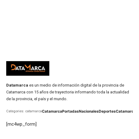
Datamarca
es un medio de información digital de la provincia de
Catamarca con 15 años de trayectoria informando toda la actualidad
de la provincia, el país y el mundo.
Catamarca
Portadas
Nacionales
Deportes
Catamarca
C
Categories: catamarca
[mc4wp_form]