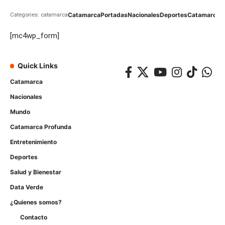
Catamarca
Portadas
Nacionales
Deportes
Catamarca
C
Categories: catamarca
[mc4wp_form]
Quick Links
Catamarca
Nacionales
Mundo
Catamarca Profunda
Entretenimiento
Deportes
Salud y Bienestar
Data Verde
¿Quienes somos?
Contacto