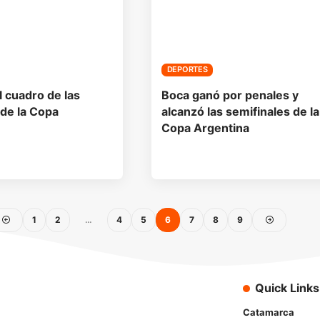
DEPORTES
l cuadro de las
Boca ganó por penales y
 de la Copa
alcanzó las semifinales de la
Copa Argentina
1
2
…
4
5
6
7
8
9
Quick Links
Catamarca