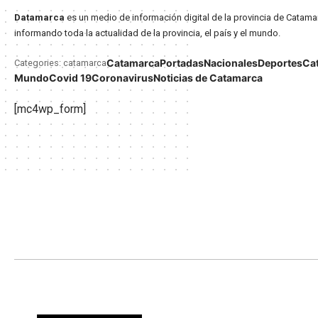
Datamarca
es un medio de información digital de la provincia de Catama
informando toda la actualidad de la provincia, el país y el mundo.
Catamarca
Portadas
Nacionales
Deportes
Ca
Categories: catamarca
Mundo
Covid 19
Coronavirus
Noticias de Catamarca
[mc4wp_form]