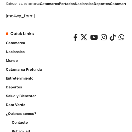
Catamarca
Portadas
Nacionales
Deportes
Catamarca
C
Categories: catamarca
[mc4wp_form]
Quick Links
Catamarca
Nacionales
Mundo
Catamarca Profunda
Entretenimiento
Deportes
Salud y Bienestar
Data Verde
¿Quienes somos?
Contacto
Publicidad