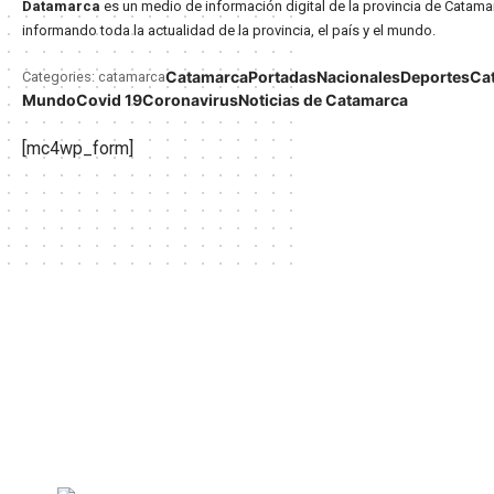
Datamarca
es un medio de información digital de la provincia de Catama
informando toda la actualidad de la provincia, el país y el mundo.
Catamarca
Portadas
Nacionales
Deportes
Ca
Categories: catamarca
Mundo
Covid 19
Coronavirus
Noticias de Catamarca
[mc4wp_form]