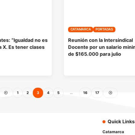
CATAMARCA
PORTADAS
tes: “Igualdad no es
Reunión con la Intersindical
a X. Es tener clases
Docente por un salario min
de $165.000 para julio
1
2
3
4
5
…
16
17
Quick Links
Catamarca