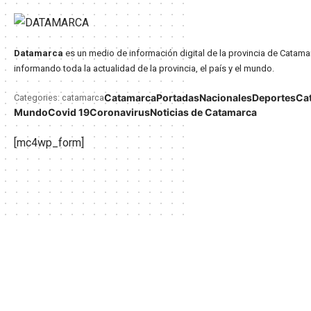
Datamarca
es un medio de información digital de la provincia de Catama
informando toda la actualidad de la provincia, el país y el mundo.
Catamarca
Portadas
Nacionales
Deportes
Ca
Categories: catamarca
Mundo
Covid 19
Coronavirus
Noticias de Catamarca
[mc4wp_form]