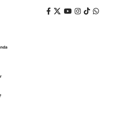
unda
r
?