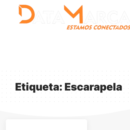
Catamarca
Nacionales
Mundo
Catamarca Pr
¿Quienes somos?
Etiqueta:
Escarapela