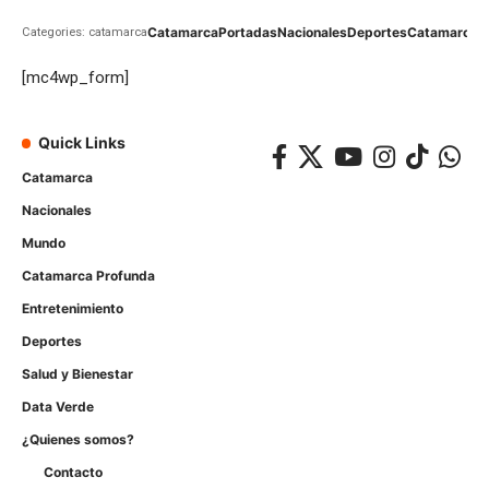
Catamarca
Portadas
Nacionales
Deportes
Catamarca
C
Categories: catamarca
[mc4wp_form]
Quick Links
Catamarca
Nacionales
Mundo
Catamarca Profunda
Entretenimiento
Deportes
Salud y Bienestar
Data Verde
¿Quienes somos?
Contacto