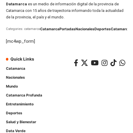
Datamarca
es un medio de información digital de la provincia de
Catamarca con 15 años de trayectoria informando toda la actualidad
de la provincia, el país y el mundo.
Catamarca
Portadas
Nacionales
Deportes
Catamarca
C
Categories: catamarca
[mc4wp_form]
Quick Links
Catamarca
Nacionales
Mundo
Catamarca Profunda
Entretenimiento
Deportes
Salud y Bienestar
Data Verde