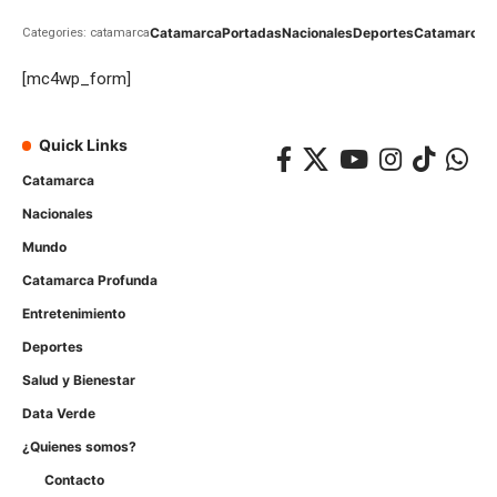
Catamarca
Portadas
Nacionales
Deportes
Catamarca
C
Categories: catamarca
[mc4wp_form]
Quick Links
Catamarca
Nacionales
Mundo
Catamarca Profunda
Entretenimiento
Deportes
Salud y Bienestar
Data Verde
¿Quienes somos?
Contacto