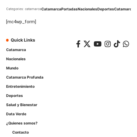
Catamarca
Portadas
Nacionales
Deportes
Catamarca
C
Categories: catamarca
[mc4wp_form]
Quick Links
Catamarca
Nacionales
Mundo
Catamarca Profunda
Entretenimiento
Deportes
Salud y Bienestar
Data Verde
¿Quienes somos?
Contacto