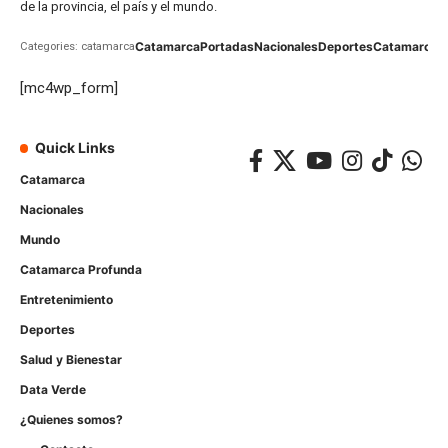
de la provincia, el país y el mundo.
Catamarca
Portadas
Nacionales
Deportes
Catamarca
C
Categories: catamarca
[mc4wp_form]
Quick Links
Catamarca
Nacionales
Mundo
Catamarca Profunda
Entretenimiento
Deportes
Salud y Bienestar
Data Verde
¿Quienes somos?