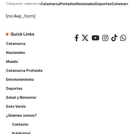
Catamarca
Portadas
Nacionales
Deportes
Catamarca
C
Categories: catamarca
[mc4wp_form]
Quick Links
Catamarca
Nacionales
Mundo
Catamarca Profunda
Entretenimiento
Deportes
Salud y Bienestar
Data Verde
¿Quienes somos?
Contacto
Publicidad