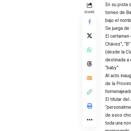
En su pista 
torneo de Ba
SHARE
bajo el nomb
Se juega de 
El certamen 
Chávez”, “B”
(desde la Cl
destinada a 
“baby”.
Al acto inau
de la Provin
homenajeados
El titular d
“personalmen
de esos chiq
toda una nov
memorando a