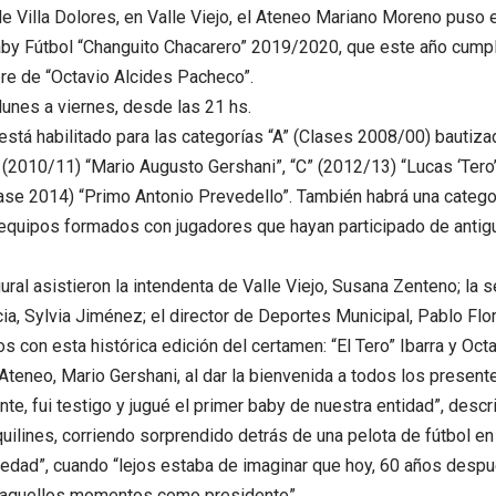
de Villa Dolores, en Valle Viejo, el Ateneo Mariano Moreno puso 
by Fútbol “Changuito Chacarero” 2019/2020, que este año cumpl
re de “Octavio Alcides Pacheco”.
lunes a viernes, desde las 21 hs.
está habilitado para las categorías “A” (Clases 2008/00) bauti
 (2010/11) “Mario Augusto Gershani”, “C” (2012/13) “Lucas ‘Tero’ 
ase 2014) “Primo Antonio Prevedello”. También habrá una catego
equipos formados con jugadores que hayan participado de antig
gural asistieron la intendenta de Valle Viejo, Susana Zenteno; la 
cia, Sylvia Jiménez; el director de Deportes Municipal, Pablo Flo
 con esta histórica edición del certamen: “El Tero” Ibarra y Oct
el Ateneo, Mario Gershani, al dar la bienvenida a todos los presen
te, fui testigo y jugué el primer baby de nuestra entidad”, descr
uilines, corriendo sorprendido detrás de una pelota de fútbol e
edad”, cuando “lejos estaba de imaginar que hoy, 60 años despu
quellos momentos como presidente”.