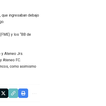
s, que ingresaban debajo
go.
 (FME) y los “BB de
o y Ateneo Jrs.
 y Ateneo FC.
lencos, como asimismo