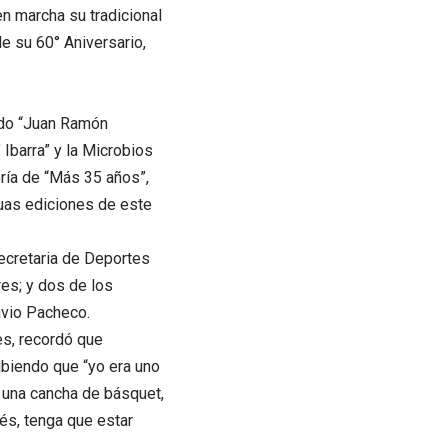
en marcha su tradicional
e su 60° Aniversario,
zado “Juan Ramón
Ibarra” y la Microbios
ría de “Más 35 años”,
uas ediciones de este
secretaria de Deportes
res; y dos de los
avio Pacheco.
tes, recordó que
ibiendo que “yo era uno
n una cancha de básquet,
és, tenga que estar