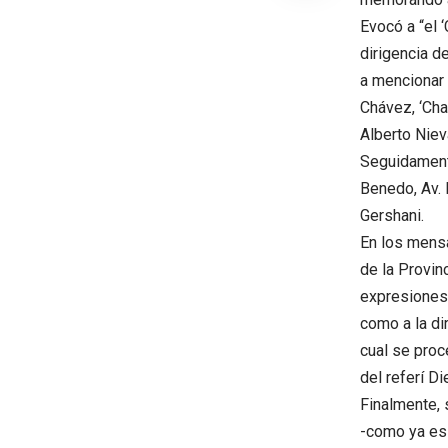
Evocó a “el 
dirigencia d
a mencionar 
Chávez, ‘Cha
Alberto Niev
Seguidament
Benedo, Av. 
Gershani.
En los mensa
de la Provin
expresiones 
como a la di
cual se proc
del referí D
Finalmente, 
-como ya es u