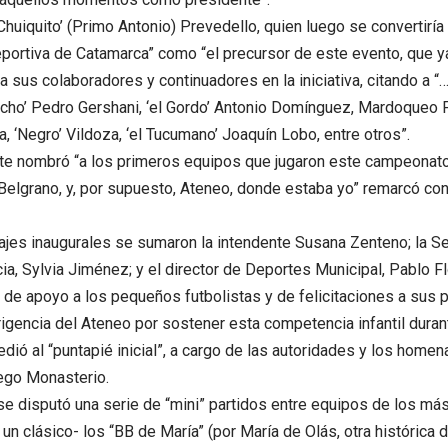
‘Chuiquito’ (Primo Antonio) Prevedello, quien luego se convertiría 
eportiva de Catamarca” como “el precursor de este evento, que y
a sus colaboradores y continuadores en la iniciativa, citando a “
cho’ Pedro Gershani, ‘el Gordo’ Antonio Domínguez, Mardoqueo Fi
a, ‘Negro’ Vildoza, ‘el Tucumano’ Joaquín Lobo, entre otros”.
e nombró “a los primeros equipos que jugaron este campeonato
Belgrano, y, por supuesto, Ateneo, donde estaba yo” remarcó co
jes inaugurales se sumaron la intendente Susana Zenteno; la S
cia, Sylvia Jiménez; y el director de Deportes Municipal, Pablo F
de apoyo a los pequeños futbolistas y de felicitaciones a sus 
rigencia del Ateneo por sostener esta competencia infantil durant
edió al “puntapié inicial”, a cargo de las autoridades y los homen
iego Monasterio.
se disputó una serie de “mini” partidos entre equipos de los más
n clásico- los “BB de María” (por María de Olás, otra histórica de