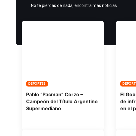
No te pierdas de nada, encontrá más noticias
DEPORTES
DEPORT
Pablo “Pacman” Corzo –
El Gob
Campeón del Título Argentino
de inf
Supermediano
en el p