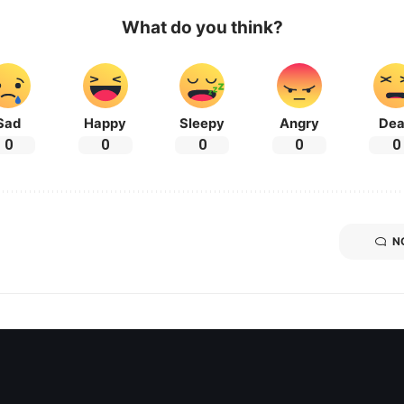
What do you think?
Sad
Happy
Sleepy
Angry
De
0
0
0
0
0
N