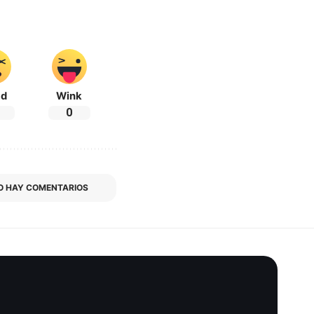
ad
Wink
0
O HAY COMENTARIOS