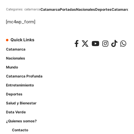
Catamarca
Portadas
Nacionales
Deportes
Catamarca
C
Categories: catamarca
[mc4wp_form]
Quick Links
Catamarca
Nacionales
Mundo
Catamarca Profunda
Entretenimiento
Deportes
Salud y Bienestar
Data Verde
¿Quienes somos?
Contacto