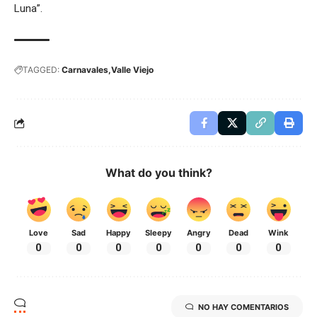
Luna”.
TAGGED:
Carnavales
Valle Viejo
What do you think?
Love
Sad
Happy
Sleepy
Angry
Dead
Wink
0
0
0
0
0
0
0
NO HAY COMENTARIOS