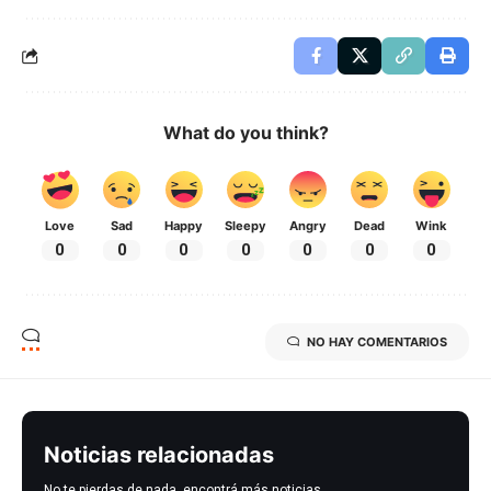
What do you think?
Love
Sad
Happy
Sleepy
Angry
Dead
Wink
0
0
0
0
0
0
0
NO HAY COMENTARIOS
Noticias relacionadas
No te pierdas de nada, encontrá más noticias