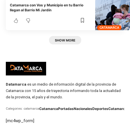
Catamarca con Vos y Municipio en tu Barrio
llegan al Barrio Mi Jardín
CATAMARCA
SHOW MORE
Datamarca
es un medio de información digital de la provincia de
Catamarca con 15 años de trayectoria informando toda la actualidad
de la provincia, el país y el mundo.
Catamarca
Portadas
Nacionales
Deportes
Catamarca
C
Categories: catamarca
[mc4wp_form]